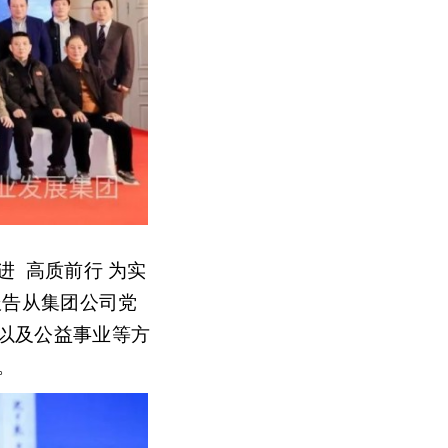
 高质前行 为实
报告从集团公司党
以及公益事业等方
。