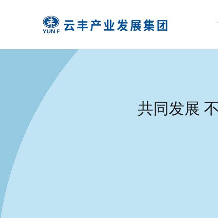
跳
过
内
容
共同发展 