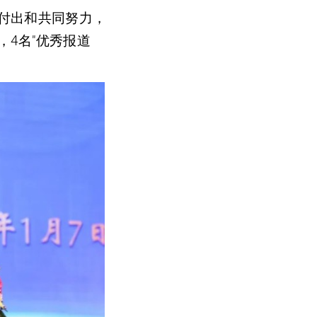
付出和共同努力，
，4名"优秀报道