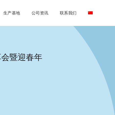
生产基地
公司资讯
联系我们
享会暨迎春年