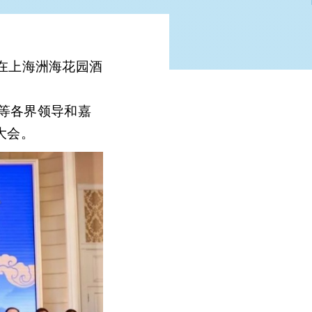
会在上海洲海花园酒
等各界领导和嘉
大会。