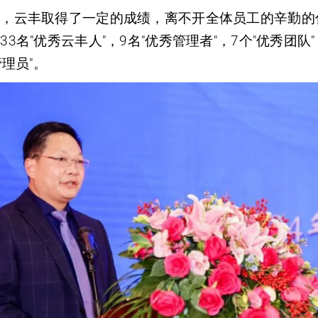
里，云丰取得了一定的成绩，离不开全体员工的辛勤的
3名"优秀云丰人"，9名"优秀管理者"，7个"优秀团队"
管理员"。