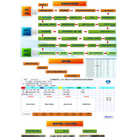
公司资讯
联系我们