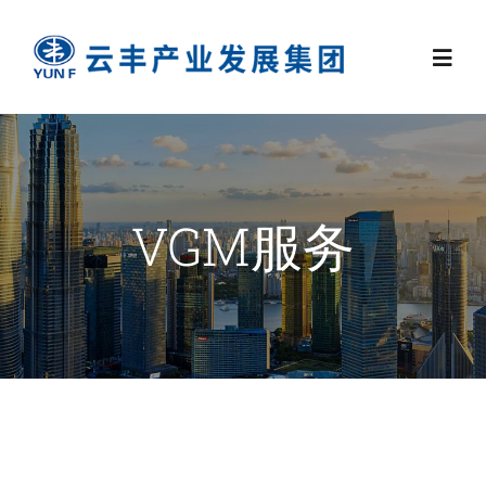
跳
过
Toggl
内
Navig
容
首页
关于云丰
VGM服务
服务项目
运单查询
生产基地