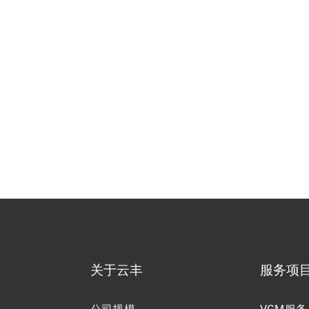
关于云丰
服务项