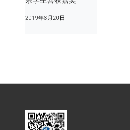
2019年8月20日