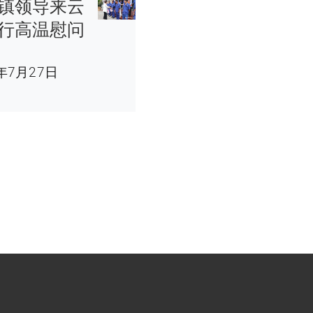
镇领导来云
行高温慰问
3年7月27日