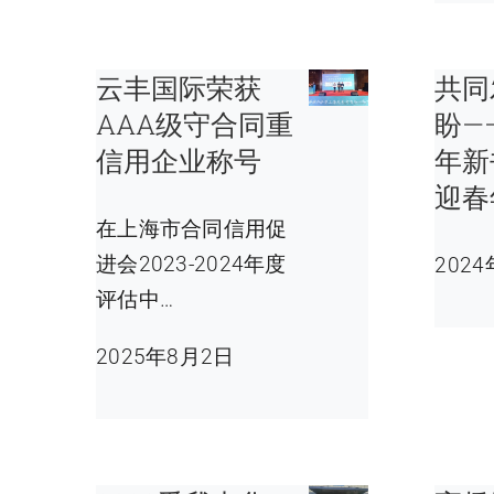
云丰国际荣获
共同
AAA级守合同重
盼—
信用企业称号
年新
迎春
在上海市合同信用促
进会2023-2024年度
202
评估中…
2025年8月2日