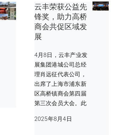
云丰荣获公益先
锋奖，助力高桥
商会共促区域发
展
4月8日，云丰产业发
展集团港城公司总经
理肖远征代表公司，
出席了上海市浦东新
区高桥镇商会第四届
第三次会员大会。此
2025年8月4日