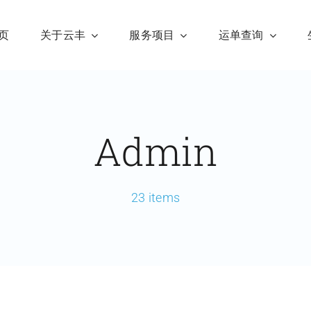
页
关于云丰
服务项目
运单查询
Admin
23 items