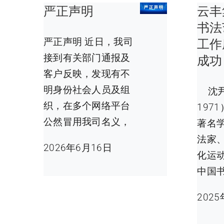
严正声明
云丰
书法
工作
严正声明 近日，我司
接到有关部门通报及
成功
客户反映，发现有不
明身份社会人员及组
沈尹默
织，在多个网络平台
197
公然冒用我司名义，
著名
法家
2026年6月16日
化运
中国
202