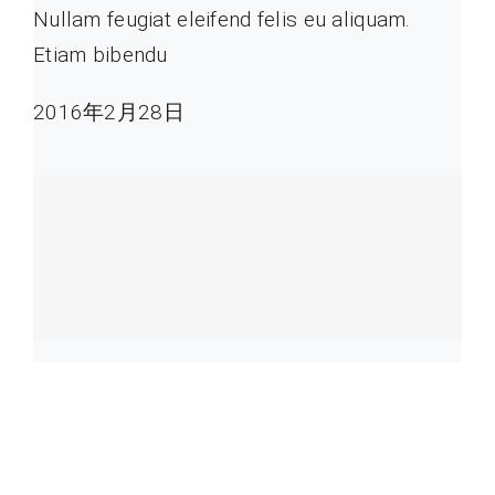
Nullam feugiat eleifend felis eu aliquam.
Etiam bibendu
2016年2月28日