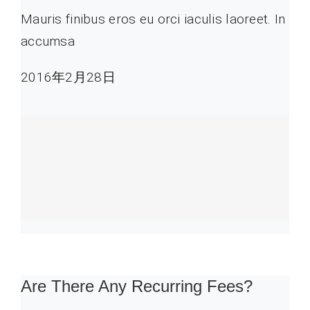
公司资讯
Mauris finibus eros eu orci iaculis laoreet. In
accumsa
联系我们
2016年2月28日
Are There Any Recurring Fees?